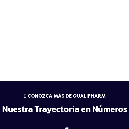
A
Ñ
O
S
D
E
E
CONOZCA MÁS DE QUALIPHARM
X
Nuestra Trayectoria en Números
P
E
R