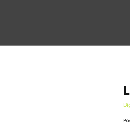
L
Di
Po