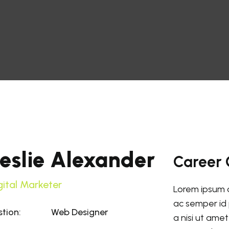
eslie Alexander
Career 
gital Marketer
Lorem ipsum d
ac semper id 
stion:
Web Designer
a nisi ut ame