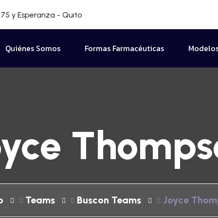
75 y Esperanza - Quito
Quiénes Somos
Formas Farmacéuticas
Modelos
oyce Thomps
o
Teams
Buscon Teams
Joyce Thom