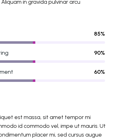
Aliquam in gravida pulvinar arcu
85%
ting
90%
pment
60%
aliquet est massa, sit amet tempor mi
ommodo id commodo vel, impe ut mauris. Ut
iam condimentum placer mi, sed cursus augue