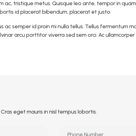
em ac, tristique metus. Quisque leo ante, tempor in quam
obortis id placerat bibendum, placerat et justo.
s ac semper id proin mi nulla tellus. Tellus fermentum m
inar arcu porttitor viverra sed sem orci. Ac ullamcorper i
i. Cras eget mauris in nisl tempus lobortis.