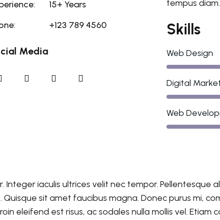
tempus diam. 
perience:
15+ Years
one:
+123 789 4560
Skills
cial Media
Web Design
Digital Marke
Web Develo
Integer iaculis ultrices velit nec tempor. Pellentesque 
et. Quisque sit amet faucibus magna. Donec purus mi, c
 Proin eleifend est risus, ac sodales nulla mollis vel. Et